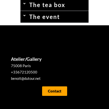
The tea box
The event
Atelier/Gallery
75008 Paris
+33672120500
benoit@dutour.net
Contact